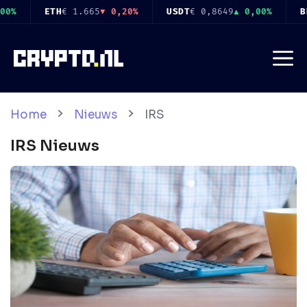
Ga
SDT
€ 0,8649
▲ 0,00%
BNB
€ 519
▲ 1,30%
USDC
€ 0,8651
naar
de
Me
inhoud
Home
Nieuws
IRS
IRS
Nieuws