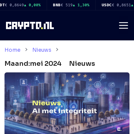
Ga
1,30%
USDC
€ 0,8651
▲ 0,00%
XRP
€ 0,8984
▼ 0,80%
naar
de
Me
inhoud
Home
Nieuws
Maand:
mei 2024
Nieuws