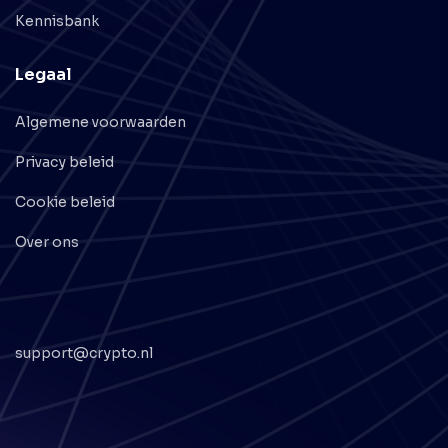
Bedrijf
Prijsvergelijking
Exchanges
Alle crypto's
Sitemap
Prijzen
Exchanges
Blog
Kennisbank
Legaal