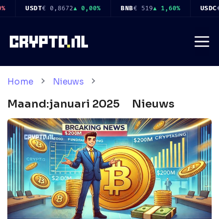
Ga
BNB
€ 519
▲ 1,60%
USDC
€ 0,8676
▲ 0,00%
XRP
€ 0,
naar
de
Me
inhoud
Home
Nieuws
Maand:
januari 2025
Nieuws