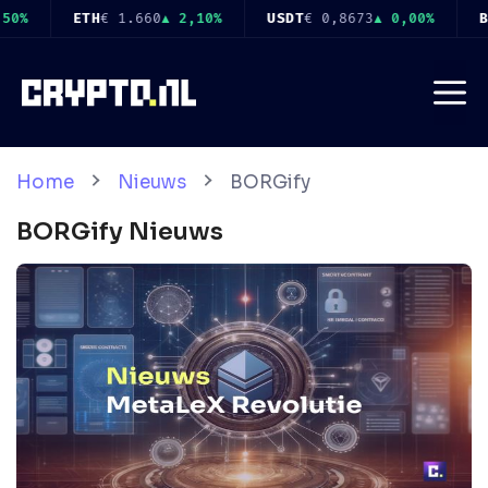
Ga
USDT
€ 0,8673
▲ 0,00%
BNB
€ 519
▲ 1,60%
USDC
€ 0,8677
naar
de
Me
inhoud
Home
Nieuws
BORGify
BORGify
Nieuws