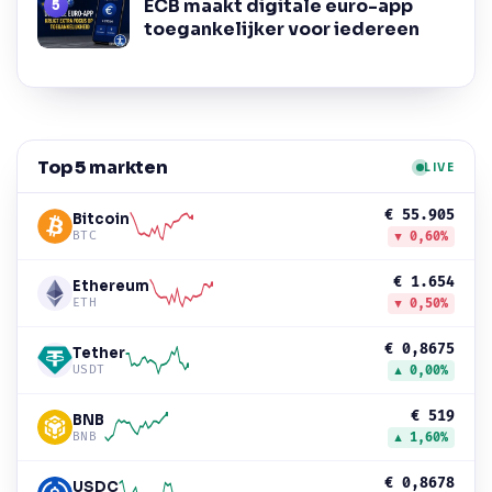
ECB maakt digitale euro-app
toegankelijker voor iedereen
Top 5 markten
LIVE
€ 55.905
Bitcoin
BTC
▼ 0,60%
€ 1.654
Ethereum
ETH
▼ 0,50%
€ 0,8675
Tether
USDT
▲ 0,00%
€ 519
BNB
BNB
▲ 1,60%
€ 0,8678
USDC