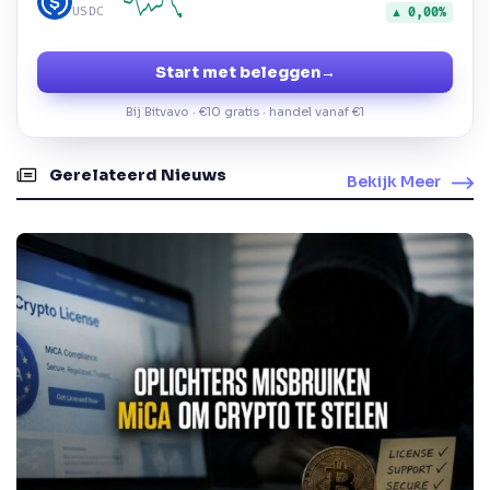
USDC
▲ 0,00%
Start met beleggen
→
Bij Bitvavo · €10 gratis · handel vanaf €1
Gerelateerd Nieuws
Bekijk Meer