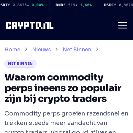
Ga
19
▲ 1,60%
USDC
€ 0,8678
▲ 0,00%
XRP
€ 0,8982
▼ 3,30%
naar
de
Me
inhoud
Home
Nieuws
Net Binnen
NET BINNEN
Waarom commodity
perps ineens zo populair
zijn bij crypto traders
Commodity perps groeien razendsnel en
trekken steeds meer aandacht van
crypto traders. Vooral goud, zilver en