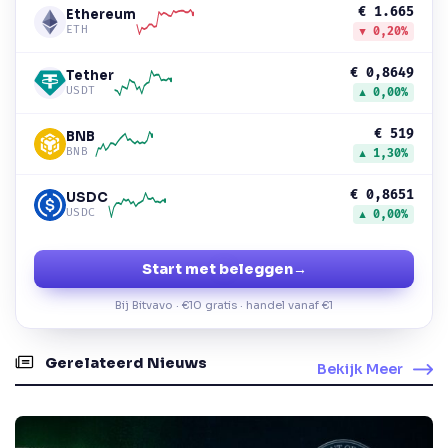
€ 1.665
Ethereum
ETH
▼ 0,20%
€ 0,8649
Tether
USDT
▲ 0,00%
€ 519
BNB
BNB
▲ 1,30%
€ 0,8651
USDC
USDC
▲ 0,00%
Start met beleggen
→
Bij Bitvavo · €10 gratis · handel vanaf €1
Gerelateerd Nieuws
Bekijk Meer