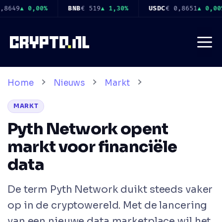
Ga
USDC
€ 0,8651
▲ 0,00%
XRP
€ 0,8984
▼ 0,80%
SOL
€ 66
naar
de
Me
inhoud
Home
Nieuws
Markt
MARKT
Pyth Network opent
markt voor financiële
data
De term
Pyth Network
duikt steeds vaker
op in de cryptowereld. Met de lancering
van een nieuwe data marketplace wil het