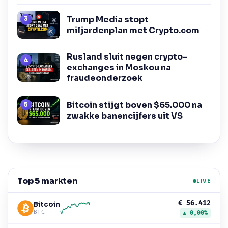
Trump Media stopt
miljardenplan met Crypto.com
Rusland sluit negen crypto-
exchanges in Moskou na
fraudeonderzoek
Bitcoin stijgt boven $65.000 na
zwakke banencijfers uit VS
Top 5 markten
LIVE
€ 56.412
Bitcoin
BTC
▲ 0,00%