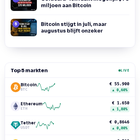
miljoen aan Bitcoin
Bitcoin stijgt in juli, maar
augustus blijft onzeker
Top 5 markten
LIVE
€ 55.900
Bitcoin
BTC
▲ 0,60%
€ 1.650
Ethereum
ETH
▲ 1,80%
€ 0,8646
Tether
USDT
▲ 0,00%