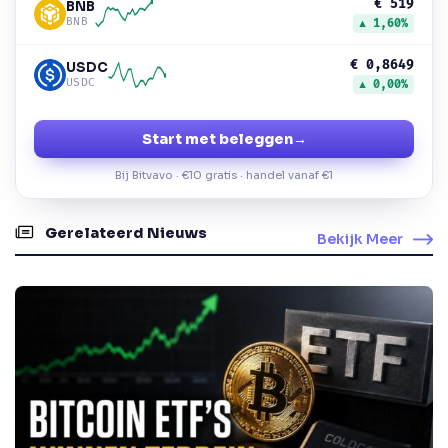
€ 519
BNB
BNB
▲ 1,60%
€ 0,8649
USDC
USDC
▲ 0,00%
Start met beleggen
→
Bij Bitvavo · €10 gratis · handel vanaf €1
Gerelateerd Nieuws
Bekijk Meer