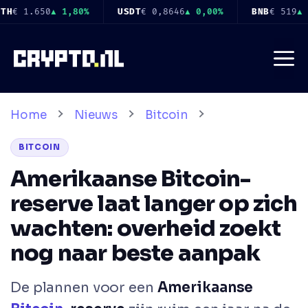
Ga
646
▲ 0,00%
BNB
€ 519
▲ 1,60%
USDC
€ 0,8649
▲ 0,00%
naar
de
Me
inhoud
Home
Nieuws
Bitcoin
BITCOIN
Amerikaanse Bitcoin-
reserve laat langer op zich
wachten: overheid zoekt
nog naar beste aanpak
De plannen voor een
Amerikaanse