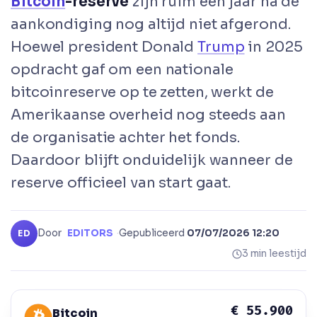
Bitcoin
-reserve
zijn ruim een jaar na de
aankondiging nog altijd niet afgerond.
Hoewel president Donald
Trump
in 2025
opdracht gaf om een nationale
bitcoinreserve op te zetten, werkt de
Amerikaanse overheid nog steeds aan
de organisatie achter het fonds.
Daardoor blijft onduidelijk wanneer de
reserve officieel van start gaat.
Door
EDITORS
·
Gepubliceerd
07/07/2026 12:20
ED
3 min leestijd
€ 55.900
Bitcoin