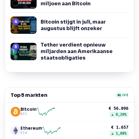
miljoen aan Bitcoin
Bitcoin stijgt in juli, maar
augustus blijft onzeker
Tether verdient opnieuw
miljarden aan Amerikaanse
staatsobligaties
Top 5 markten
LIVE
€ 56.096
Bitcoin
BTC
▲ 0,20%
€ 1.657
Ethereum
ETH
▲ 1,80%