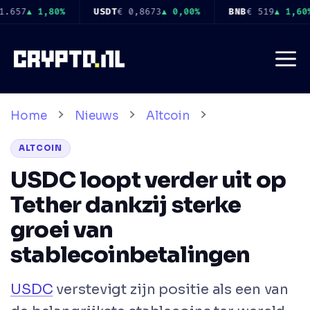
Ga
%
BNB
€ 519
▲ 1,60%
USDC
€ 0,8676
▲ 0,00%
XRP
€ 
naar
de
Me
inhoud
Home
Nieuws
Altcoin
ALTCOIN
USDC loopt verder uit op
Tether dankzij sterke
groei van
stablecoinbetalingen
USDC
verstevigt zijn positie als een van