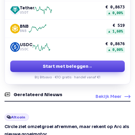
€ 0,8673
Tether
USDT
▲ 0,00%
€ 519
BNB
BNB
▲ 1,60%
€ 0,8676
USDC
USDC
▲ 0,00%
Start met beleggen
→
Bij Bitvavo · €10 gratis · handel vanaf €1
Gerelateerd Nieuws
Bekijk Meer
Altcoin
Circle ziet omzetgroei afremmen, maar rekent op Arc als
nieuwe groeimotor