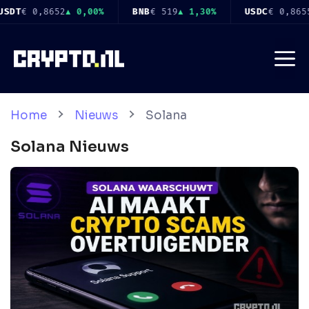
Ga
 1,30%
USDC
€ 0,8655
▲ 0,00%
XRP
€ 0,8926
▼ 0,40%
naar
de
Me
inhoud
Home
Nieuws
Solana
Solana
Nieuws