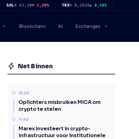
SOL
€ 63,10
▼ 1,90%
TRX
€ 0,2839
▲ 0,58%
FIGR_HELOC
Blockchain
AI
Exchanges
Net Binnen
16:20
Oplichters misbruiken MiCA om
crypto te stelen
11:40
Marex investeert in crypto-
infrastructuur voor institutionele