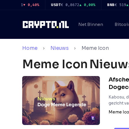
Ga
€ 1.651
▼ 0,40%
USDT
€ 0,8672
▲ 0,00%
BNB
€ 519
▲ 1,
naar
de
Net Binnen
Bitcoi
inhoud
Home
Nieuws
Meme Icon
Meme Icon
Nieuw
Afsche
Dogec
Kabosu, d
gezicht va
Meme Ic