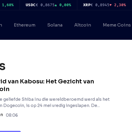
60%
USDC
€ 0,8675
▲ 0,00%
XRP
€ 0,8945
▼ 2,30%
n
Ethereum
Solana
Altcoin
Meme Coins
s
id van Kabosu: Het Gezicht van
oin
e geliefde Shiba Inu die wereldberoemd werd als het
n Dogecoin, is op 24 mei vredig ingeslapen. De...
on
08:06