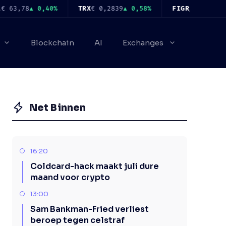
63,78
▲ 0,40%
TRX
€ 0,2839
▲ 0,58%
FIGR_HELOC
€ 0,8
Blockchain
AI
Exchanges
Net Binnen
16:20
Coldcard-hack maakt juli dure
maand voor crypto
13:00
Sam Bankman-Fried verliest
beroep tegen celstraf