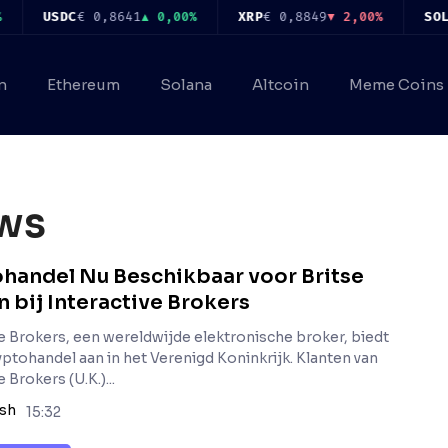
USDC
€ 0,8641
▲ 0,00%
XRP
€ 0,8849
▼ 2,00%
SOL
€ 
n
Ethereum
Solana
Altcoin
Meme Coins
ws
handel Nu Beschikbaar voor Britse
n bij Interactive Brokers
ve Brokers, een wereldwijde elektronische broker, biedt
yptohandel aan in het Verenigd Koninkrijk. Klanten van
 Brokers (U.K.)...
ash
15:32