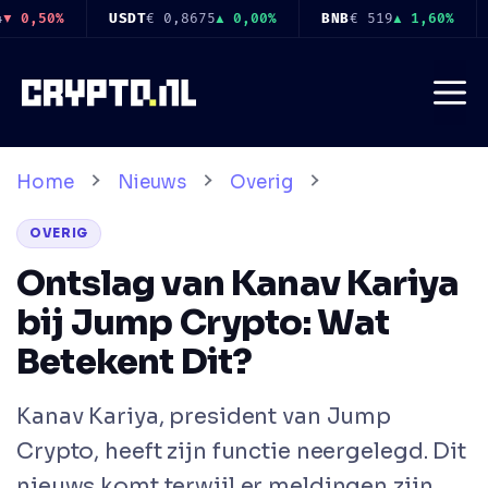
Ga
BNB
€ 519
▲ 1,60%
USDC
€ 0,8678
▲ 0,00%
XRP
€ 0,898
naar
de
Me
inhoud
Home
Nieuws
Overig
OVERIG
Ontslag van Kanav Kariya
bij Jump Crypto: Wat
Betekent Dit?
Kanav Kariya, president van Jump
Crypto, heeft zijn functie neergelegd. Dit
nieuws komt terwijl er meldingen zijn