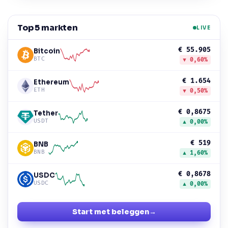
Top 5 markten
LIVE
€ 55.905
Bitcoin
BTC
▼ 0,60%
€ 1.654
Ethereum
ETH
▼ 0,50%
€ 0,8675
Tether
USDT
▲ 0,00%
€ 519
BNB
BNB
▲ 1,60%
€ 0,8678
USDC
USDC
▲ 0,00%
Start met beleggen
→