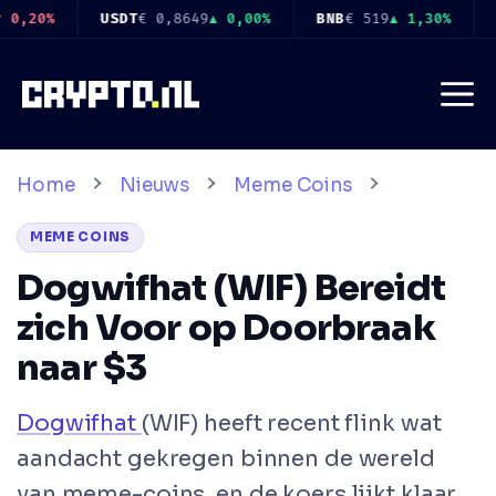
Ga
BNB
€ 519
▲ 1,30%
USDC
€ 0,8651
▲ 0,00%
XRP
€ 0,8984
▼
naar
de
Me
inhoud
Home
Nieuws
Meme Coins
MEME COINS
Dogwifhat (WIF) Bereidt
zich Voor op Doorbraak
naar $3
Dogwifhat
(WIF) heeft recent flink wat
aandacht gekregen binnen de wereld
van meme-coins, en de koers lijkt klaar