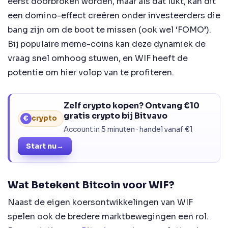
eerst doorbroken worden, maar als dat lukt, kan dit
een domino-effect creëren onder investeerders die
bang zijn om de boot te missen (ook wel ‘FOMO’).
Bij populaire meme-coins kan deze dynamiek de
vraag snel omhoog stuwen, en WIF heeft de
potentie om hier volop van te profiteren.
Zelf crypto kopen? Ontvang €10
gratis crypto bij Bitvavo
€
crypto
Account in 5 minuten · handel vanaf €1
Start nu
→
Wat Betekent Bitcoin voor WIF?
Naast de eigen koersontwikkelingen van WIF
spelen ook de bredere marktbewegingen een rol.