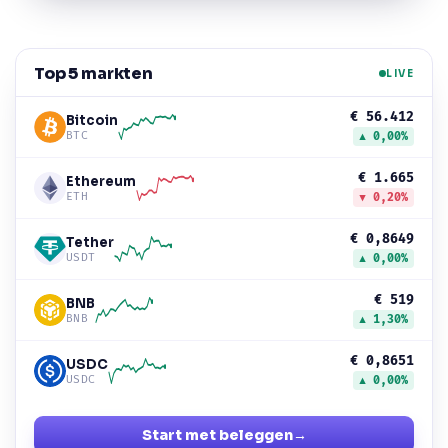
Top 5 markten
LIVE
€ 56.412
Bitcoin
BTC
▲ 0,00%
€ 1.665
Ethereum
ETH
▼ 0,20%
€ 0,8649
Tether
USDT
▲ 0,00%
€ 519
BNB
BNB
▲ 1,30%
€ 0,8651
USDC
USDC
▲ 0,00%
Start met beleggen
→