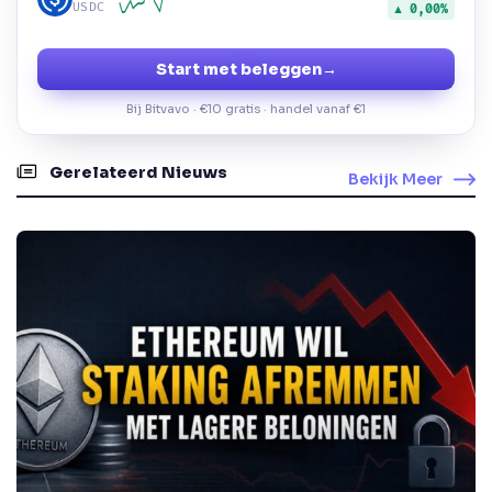
USDC
▲ 0,00%
Start met beleggen
→
Bij Bitvavo · €10 gratis · handel vanaf €1
Gerelateerd Nieuws
Bekijk Meer