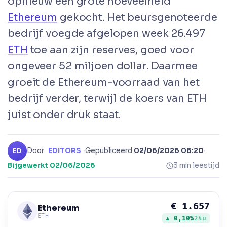
opnieuw een grote hoeveelheid
Ethereum
gekocht. Het beursgenoteerde
bedrijf voegde afgelopen week 26.497
ETH
toe aan zijn reserves, goed voor
ongeveer 52 miljoen dollar. Daarmee
groeit de Ethereum-voorraad van het
bedrijf verder, terwijl de koers van ETH
juist onder druk staat.
Door
EDITORS
·
Gepubliceerd
02/06/2026 08:20
·
ED
Bijgewerkt
02/06/2026
3 min leestijd
€ 1.657
Ethereum
ETH
▲ 0,10%
24u