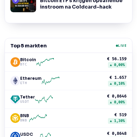
Bitcoin ETF’s krijgen opvallende
instroom na Coldcard-hack
Top 5 markten
LIVE
€ 56.159
Bitcoin
BTC
▲ 0,00%
€ 1.657
Ethereum
ETH
▲ 0,10%
€ 0,8646
Tether
USDT
▲ 0,00%
€ 519
BNB
BNB
▲ 1,30%
€ 0,8648
USDC