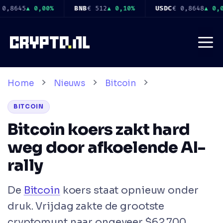
Ga
,10%
USDC
€ 0,8648
▲ 0,00%
XRP
€ 0,8940
▲ 1,00%
naar
de
Me
inhoud
Home
Nieuws
Bitcoin
BITCOIN
Bitcoin koers zakt hard
weg door afkoelende AI-
rally
De
Bitcoin
koers staat opnieuw onder
druk. Vrijdag zakte de grootste
cryptomunt naar ongeveer $62.700,