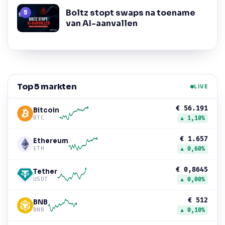
Boltz stopt swaps na toename
van AI-aanvallen
Top 5 markten
LIVE
€ 56.191
Bitcoin
BTC
▲ 1,10%
€ 1.657
Ethereum
ETH
▲ 0,60%
€ 0,8645
Tether
USDT
▲ 0,00%
€ 512
BNB
BNB
▲ 0,10%