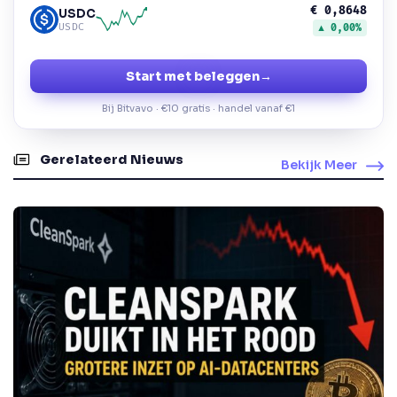
€ 0,8648
USDC
USDC
▲ 0,00%
Start met beleggen
→
Bij Bitvavo · €10 gratis · handel vanaf €1
Gerelateerd Nieuws
Bekijk Meer