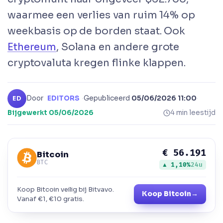
waarmee een verlies van ruim 14% op
weekbasis op de borden staat. Ook
Ethereum
, Solana en andere grote
cryptovaluta kregen flinke klappen.
Door
EDITORS
·
Gepubliceerd
05/06/2026 11:00
·
ED
Bijgewerkt
05/06/2026
4 min leestijd
€ 56.191
Bitcoin
BTC
▲ 1,10%
24u
Koop Bitcoin veilig bij Bitvavo.
Koop Bitcoin
→
Vanaf €1, €10 gratis.