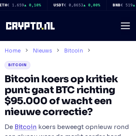
Ga
653
▲ 0,00%
BNB
€ 519
▲ 1,30%
USDC
€ 0,8656
▲ 0,00%
naar
de
Me
inhoud
Home
Nieuws
Bitcoin
BITCOIN
Bitcoin koers op kritiek
punt: gaat BTC richting
$95.000 of wacht een
nieuwe correctie?
De
Bitcoin
koers beweegt opnieuw rond