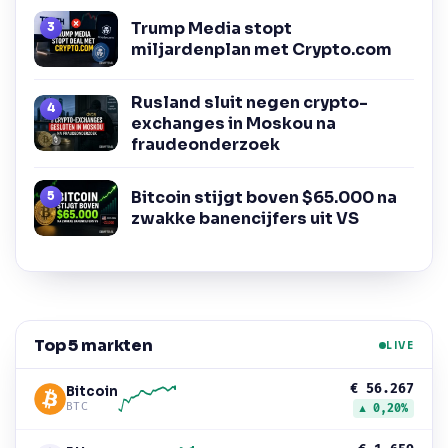
Trump Media stopt
miljardenplan met Crypto.com
Rusland sluit negen crypto-
exchanges in Moskou na
fraudeonderzoek
Bitcoin stijgt boven $65.000 na
zwakke banencijfers uit VS
Top 5 markten
LIVE
€ 56.267
Bitcoin
BTC
▲ 0,20%