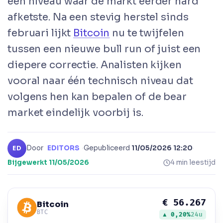
een niveau waar de markt eerder hard
afketste. Na een stevig herstel sinds
februari lijkt
Bitcoin
nu te twijfelen
tussen een nieuwe bull run of juist een
diepere correctie. Analisten kijken
vooral naar één technisch niveau dat
volgens hen kan bepalen of de bear
market eindelijk voorbij is.
Door
EDITORS
·
Gepubliceerd
11/05/2026 12:20
·
ED
Bijgewerkt
11/05/2026
4 min leestijd
€ 56.267
Bitcoin
BTC
▲ 0,20%
24u