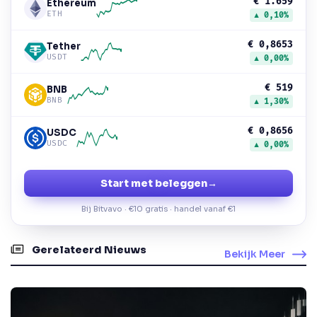
€ 1.659
Ethereum
ETH
▲ 0,10%
€ 0,8653
Tether
USDT
▲ 0,00%
€ 519
BNB
BNB
▲ 1,30%
€ 0,8656
USDC
USDC
▲ 0,00%
Start met beleggen
→
Bij Bitvavo · €10 gratis · handel vanaf €1
Gerelateerd Nieuws
Bekijk Meer