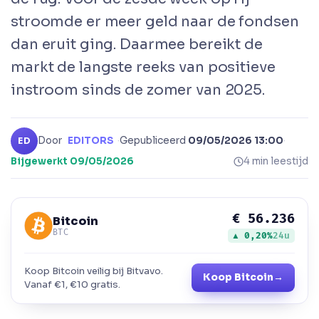
stroomde er meer geld naar de fondsen
dan eruit ging. Daarmee bereikt de
markt de langste reeks van positieve
instroom sinds de zomer van 2025.
Door
EDITORS
·
Gepubliceerd
09/05/2026 13:00
·
ED
Bijgewerkt
09/05/2026
4 min leestijd
€ 56.236
Bitcoin
BTC
▲ 0,20%
24u
Koop Bitcoin veilig bij Bitvavo.
Koop Bitcoin
→
Vanaf €1, €10 gratis.