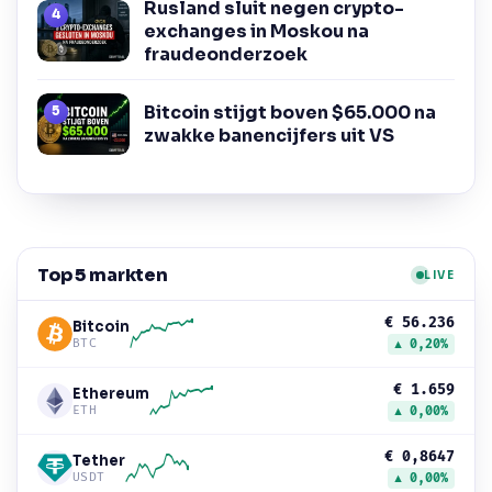
Rusland sluit negen crypto-
exchanges in Moskou na
fraudeonderzoek
Bitcoin stijgt boven $65.000 na
zwakke banencijfers uit VS
Top 5 markten
LIVE
€ 56.236
Bitcoin
BTC
▲ 0,20%
€ 1.659
Ethereum
ETH
▲ 0,00%
€ 0,8647
Tether
USDT
▲ 0,00%