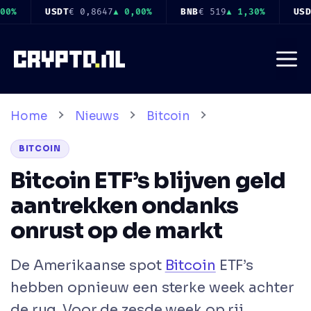
Ga
€ 519
▲ 1,30%
USDC
€ 0,8650
▲ 0,00%
XRP
€ 0,8912
▼ 0,
naar
de
Me
inhoud
Home
Nieuws
Bitcoin
BITCOIN
Bitcoin ETF’s blijven geld
aantrekken ondanks
onrust op de markt
De Amerikaanse spot
Bitcoin
ETF’s
hebben opnieuw een sterke week achter
de rug. Voor de zesde week op rij