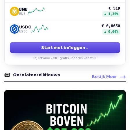
€ 519
BNB
BNB
▲ 1,30%
€ 0,8650
USDC
USDC
▲ 0,00%
Start met beleggen
→
Bij Bitvavo · €10 gratis · handel vanaf €1
Gerelateerd Nieuws
Bekijk Meer