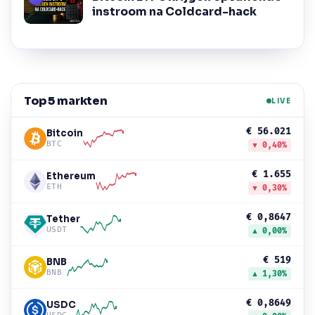
instroom na Coldcard-hack
Top 5 markten
LIVE
€ 56.021
Bitcoin
BTC
▼ 0,40%
€ 1.655
Ethereum
ETH
▼ 0,30%
€ 0,8647
Tether
USDT
▲ 0,00%
€ 519
BNB
BNB
▲ 1,30%
€ 0,8649
USDC