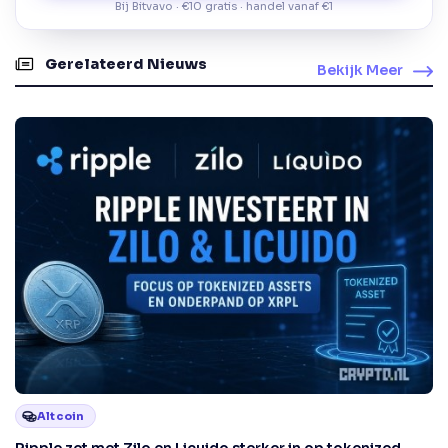
Bij Bitvavo · €10 gratis · handel vanaf €1
Gerelateerd Nieuws
Bekijk Meer
Altcoin
Ripple zet met Zilo en Licuido sterker in op tokenized