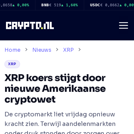
Ga
USDC
€ 0,8662
▲ 0,00%
XRP
€ 0,9033
▼ 1,40%
SOL
€ 
naar
de
Me
inhoud
Home
Nieuws
XRP
XRP
XRP koers stijgt door
nieuwe Amerikaanse
cryptowet
De cryptomarkt liet vrijdag opnieuw
kracht zien. Terwijl aandelenmarkten
onder druk stonden door zorgen over