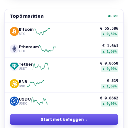
Top 5 markten
LIVE
€ 55.586
Bitcoin
BTC
▲ 0,50%
€ 1.641
Ethereum
ETH
▲ 1,60%
€ 0,8658
Tether
USDT
▲ 0,00%
€ 519
BNB
BNB
▲ 1,60%
€ 0,8662
USDC
USDC
▲ 0,00%
Start met beleggen
→