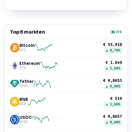
Top 5 markten
LIVE
€ 55.918
Bitcoin
BTC
▲ 0,70%
€ 1.649
Ethereum
ETH
▲ 1,60%
€ 0,8653
Tether
USDT
▲ 0,00%
€ 519
BNB
BNB
▲ 1,60%
€ 0,8657
USDC
USDC
▲ 0,00%