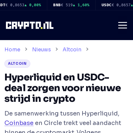
Ga
%
USDC
€ 0,8657
▲ 0,00%
XRP
€ 0,9075
▼ 1,60%
SO
naar
de
Me
inhoud
Home
Nieuws
Altcoin
ALTCOIN
Hyperliquid en USDC-
deal zorgen voor nieuwe
strijd in crypto
De samenwerking tussen Hyperliquid,
Coinbase
en Circle trekt veel aandacht
binnen de cryptomarkt. Volgens