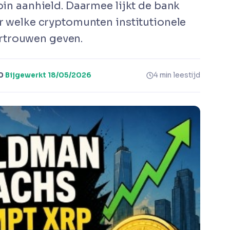
oin aanhield. Daarmee lijkt de bank
er welke cryptomunten institutionele
rtrouwen geven.
0
·
Bijgewerkt
18/05/2026
4 min leestijd