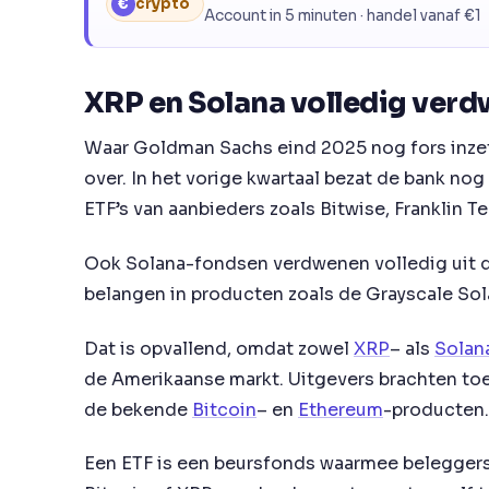
€
crypto
Account in 5 minuten · handel vanaf €1
XRP en Solana volledig verdw
Waar Goldman Sachs eind 2025 nog fors inzet
over. In het vorige kwartaal bezat de bank nog
ETF’s van aanbieders zoals Bitwise, Franklin T
Ook Solana-fondsen verdwenen volledig uit 
belangen in producten zoals de Grayscale Sola
Dat is opvallend, omdat zowel
XRP
– als
Solan
de Amerikaanse markt. Uitgevers brachten toe
de bekende
Bitcoin
– en
Ethereum
-producten.
Een ETF is een beursfonds waarmee beleggers 