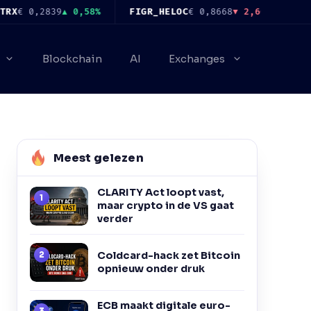
 0,2839
▲ 0,58%
FIGR_HELOC
€ 0,8668
▼ 2,60%
HYPE
€ 
Blockchain
AI
Exchanges
Meest gelezen
CLARITY Act loopt vast,
maar crypto in de VS gaat
verder
Coldcard-hack zet Bitcoin
opnieuw onder druk
ECB maakt digitale euro-