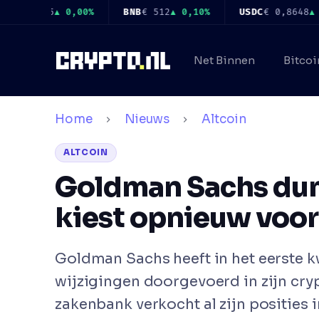
Ga
,8645
▲ 0,00%
BNB
€ 512
▲ 0,10%
USDC
€ 0,8648
▲ 0,00
naar
de
Net Binnen
Bitcoi
inhoud
Home
Nieuws
Altcoin
ALTCOIN
Goldman Sachs dum
kiest opnieuw voor
Goldman Sachs heeft in het eerste k
wijzigingen doorgevoerd in zijn cr
zakenbank verkocht al zijn posities 