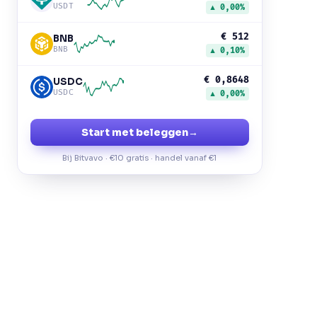
USDT
▲ 0,00%
€ 512
BNB
BNB
▲ 0,10%
€ 0,8648
USDC
USDC
▲ 0,00%
Start met beleggen
→
Bij Bitvavo · €10 gratis · handel vanaf €1