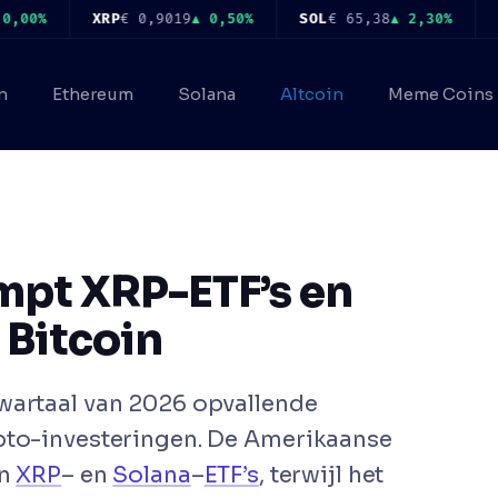
%
XRP
€ 0,9019
▲ 0,50%
SOL
€ 65,38
▲ 2,30%
TRX
€
n
Ethereum
Solana
Altcoin
Meme Coins
pt XRP-ETF’s en
 Bitcoin
wartaal van 2026 opvallende
ypto-investeringen. De Amerikaanse
in
XRP
– en
Solana
–
ETF’s
, terwijl het