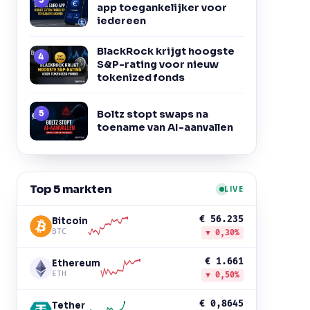
app toegankelijker voor
iedereen
BlackRock krijgt hoogste
S&P-rating voor nieuw
tokenized fonds
Boltz stopt swaps na
toename van AI-aanvallen
Top 5 markten
LIVE
€ 56.235
Bitcoin
BTC
▼ 0,30%
€ 1.661
Ethereum
ETH
▼ 0,50%
€ 0,8645
Tether