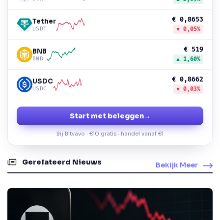
€ 0,8653
Tether
USDT
▼ 0,05%
€ 519
BNB
BNB
▲ 1,60%
€ 0,8662
USDC
USDC
▼ 0,03%
Start met beleggen
→
Bij Bitvavo · €10 gratis · handel vanaf €1
Gerelateerd Nieuws
Bekijk Meer