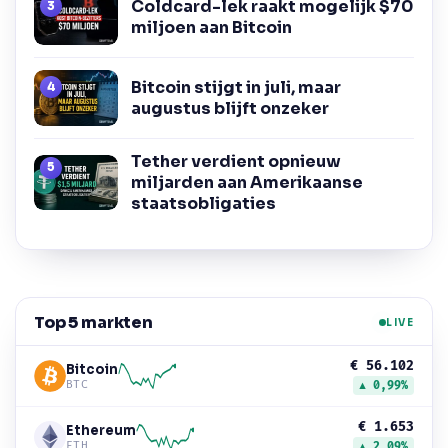
Coldcard-lek raakt mogelijk $70
miljoen aan Bitcoin
Bitcoin stijgt in juli, maar
augustus blijft onzeker
Tether verdient opnieuw
miljarden aan Amerikaanse
staatsobligaties
Top 5 markten
LIVE
€ 56.102
Bitcoin
BTC
▲ 0,99%
€ 1.653
Ethereum
ETH
▲ 2,09%