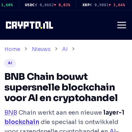
Ga
XRP
€ 0,9081
▼ 1,64%
SOL
€ 63,92
▼ 0,33%
TRX
€ 0,283
naar
de
Me
inhoud
Home
Nieuws
AI
AI
BNB Chain bouwt
supersnelle blockchain
voor AI en cryptohandel
BNB
Chain werkt aan een nieuwe
layer-1
blockchain
die speciaal is ontwikkeld
voor razendsnelle cryptohandel en
AI
-