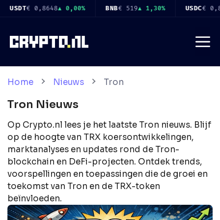
Ga
9
▲ 1,30%
USDC
€ 0,8650
▲ 0,00%
XRP
€ 0,8958
▼ 0,10%
naar
de
Me
inhoud
Home
Nieuws
Tron
Tron
Nieuws
Op Crypto.nl lees je het laatste Tron nieuws. Blijf
op de hoogte van TRX koersontwikkelingen,
marktanalyses en updates rond de Tron-
blockchain en DeFi-projecten. Ontdek trends,
voorspellingen en toepassingen die de groei en
toekomst van Tron en de TRX-token
beïnvloeden.