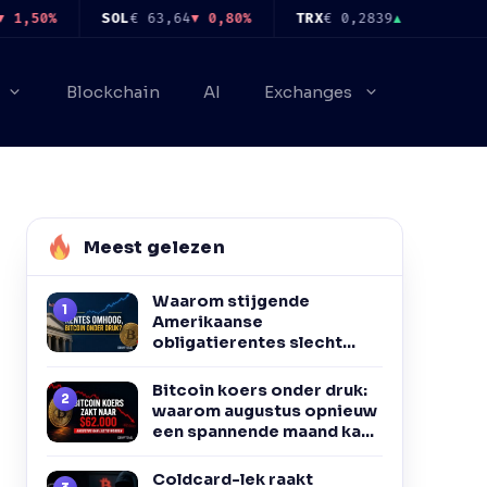
SOL
€ 63,64
▼ 0,80%
TRX
€ 0,2839
▲ 0,58%
FIGR_
Blockchain
AI
Exchanges
Meest gelezen
Waarom stijgende
Amerikaanse
obligatierentes slecht
nieuws kunnen zijn voor
Bitcoin
Bitcoin koers onder druk:
waarom augustus opnieuw
een spannende maand kan
worden
Coldcard-lek raakt