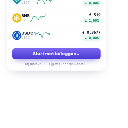
USDT
▲ 0,00%
€ 519
BNB
BNB
▲ 1,60%
€ 0,8677
USDC
USDC
▲ 0,00%
Start met beleggen
→
Bij Bitvavo · €10 gratis · handel vanaf €1