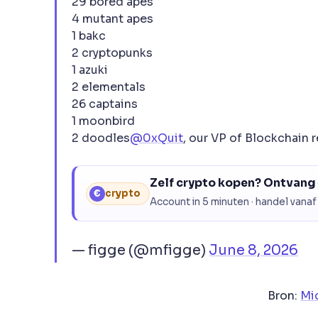
29 bored apes
4 mutant apes
1 bakc
2 cryptopunks
1 azuki
2 elementals
26 captains
1 moonbird
2 doodles
@0xQuit
, our VP of Blockchain
Zelf crypto kopen? Ontvang 
€
crypto
Account in 5 minuten · handel vanaf
— figge (@mfigge)
June 8, 2026
Bron:
Mi