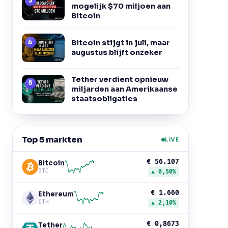
mogelijk $70 miljoen aan
Bitcoin
Bitcoin stijgt in juli, maar
augustus blijft onzeker
Tether verdient opnieuw
miljarden aan Amerikaanse
staatsobligaties
Top 5 markten
LIVE
€ 56.107
Bitcoin
BTC
▲ 0,50%
€ 1.660
Ethereum
ETH
▲ 2,10%
€ 0,8673
Tether