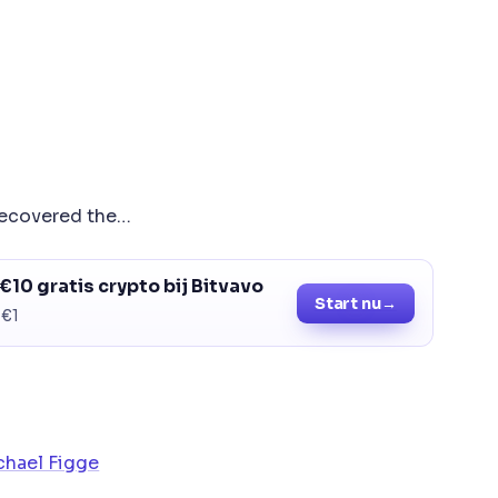
 recovered the…
€10 gratis crypto bij Bitvavo
Start nu
→
 €1
chael Figge