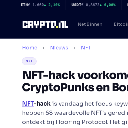
Ga
ETH
€ 1.660
▲ 2,10%
USDT
€ 0,8673
▲ 0,00%
BNB
€ 51
naar
de
Net Binnen
Bitcoi
inhoud
Home
Nieuws
NFT
NFT
NFT-hack voorkome
CryptoPunks en Bo
NFT
-hack
is vandaag het focus keyw
hebben 68 waardevolle NFT’s gered
ontdekt bij Flooring Protocol. Het g