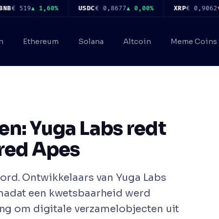
9
▲ 1,60%
USDC
€ 0,8677
▲ 0,00%
XRP
€ 0,9062
▼ 1,50%
n
Ethereum
Solana
Altcoin
Meme Coins
n: Yuga Labs redt
red Apes
ord. Ontwikkelaars van Yuga Labs
 nadat een kwetsbaarheid werd
ing om digitale verzamelobjecten uit