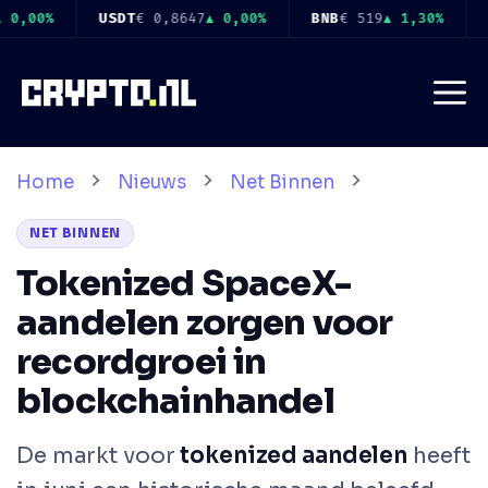
Ga
BNB
€ 519
▲ 1,30%
USDC
€ 0,8649
▲ 0,00%
XRP
€ 0,8978
naar
de
Me
inhoud
Home
Nieuws
Net Binnen
NET BINNEN
Tokenized SpaceX-
aandelen zorgen voor
recordgroei in
blockchainhandel
De markt voor
tokenized aandelen
heeft