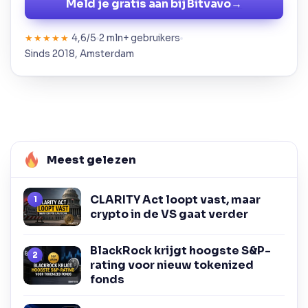
Meld je gratis aan bij Bitvavo
→
4,6/5
2 mln+ gebruikers
★★★★★
Sinds 2018, Amsterdam
Meest gelezen
CLARITY Act loopt vast, maar
crypto in de VS gaat verder
BlackRock krijgt hoogste S&P-
rating voor nieuw tokenized
fonds