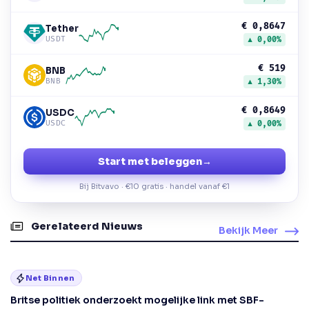
€ 0,8647
Tether
USDT
▲ 0,00%
€ 519
BNB
BNB
▲ 1,30%
€ 0,8649
USDC
USDC
▲ 0,00%
Start met beleggen
→
Bij Bitvavo · €10 gratis · handel vanaf €1
Gerelateerd Nieuws
Bekijk Meer
Net Binnen
Britse politiek onderzoekt mogelijke link met SBF-