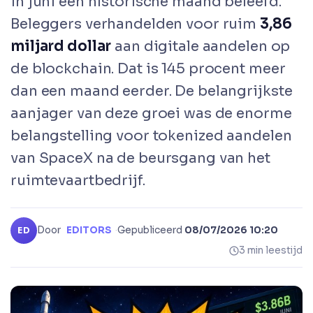
in juni een historische maand beleefd.
Beleggers verhandelden voor ruim
3,86
miljard dollar
aan digitale aandelen op
de blockchain. Dat is 145 procent meer
dan een maand eerder. De belangrijkste
aanjager van deze groei was de enorme
belangstelling voor tokenized aandelen
van SpaceX na de beursgang van het
ruimtevaartbedrijf.
Door
EDITORS
·
Gepubliceerd
08/07/2026 10:20
ED
3 min leestijd