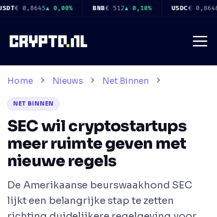
Ga
,10%
USDC
€ 0,8648
▲ 0,00%
XRP
€ 0,9019
▲ 0,50%
naar
de
Me
inhoud
Home
Nieuws
Net Binnen
NET BINNEN
SEC wil cryptostartups
meer ruimte geven met
nieuwe regels
De Amerikaanse beurswaakhond SEC
lijkt een belangrijke stap te zetten
richting duidelijkere regelgeving voor