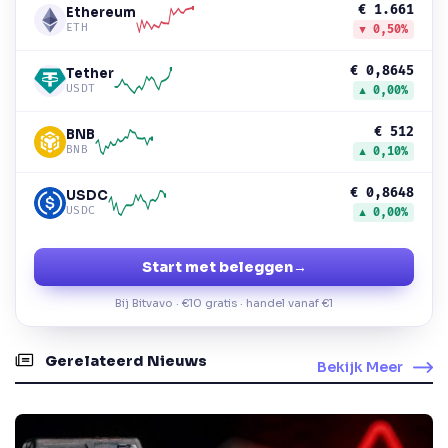
€ 1.661
Ethereum
ETH
▼ 0,50%
€ 0,8645
Tether
USDT
▲ 0,00%
€ 512
BNB
BNB
▲ 0,10%
€ 0,8648
USDC
USDC
▲ 0,00%
Start met beleggen
→
Bij Bitvavo · €10 gratis · handel vanaf €1
Gerelateerd Nieuws
Bekijk Meer