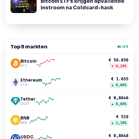
Bitcoin ETF’s krijgen opvallende
instroom na Coldcard-hack
Top 5 markten
LIVE
€ 56.036
Bitcoin
BTC
▼ 0,20%
€ 1.655
Ethereum
ETH
▲ 0,00%
€ 0,8646
Tether
USDT
▲ 0,00%
€ 519
BNB
BNB
▲ 1,30%
€ 0,8648
USDC