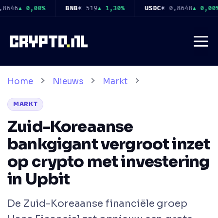
Ga
USDC
€ 0,8648
▲ 0,00%
XRP
€ 0,8948
▲ 0,40%
SOL
€ 65
naar
de
Me
inhoud
Home
Nieuws
Markt
MARKT
Zuid-Koreaanse
bankgigant vergroot inzet
op crypto met investering
in Upbit
De Zuid-Koreaanse financiële groep