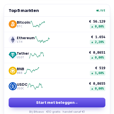
Top 5 markten
LIVE
€ 56.129
Bitcoin
BTC
▲ 0,80%
€ 1.654
Ethereum
ETH
▲ 2,20%
€ 0,8651
Tether
USDT
▲ 0,00%
€ 519
BNB
BNB
▲ 1,60%
€ 0,8655
USDC
USDC
▲ 0,00%
Start met beleggen
→
Bij Bitvavo · €10 gratis · handel vanaf €1