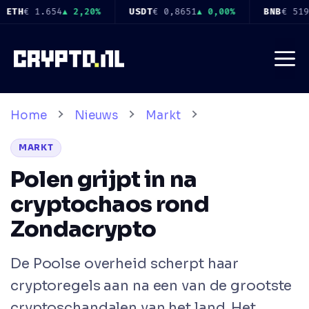
Ga
8651
▲ 0,00%
BNB
€ 519
▲ 1,60%
USDC
€ 0,8655
▲ 0,00%
naar
de
Me
inhoud
Home
Nieuws
Markt
MARKT
Polen grijpt in na
cryptochaos rond
Zondacrypto
De Poolse overheid scherpt haar
cryptoregels aan na een van de grootste
cryptoschandalen van het land. Het