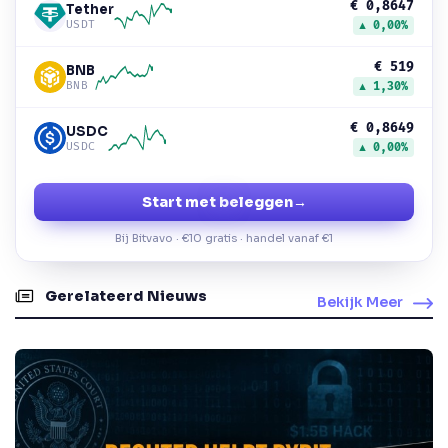
€ 0,8647
Tether
USDT
▲ 0,00%
€ 519
BNB
BNB
▲ 1,30%
€ 0,8649
USDC
USDC
▲ 0,00%
Start met beleggen
→
Bij Bitvavo · €10 gratis · handel vanaf €1
Gerelateerd Nieuws
Bekijk Meer