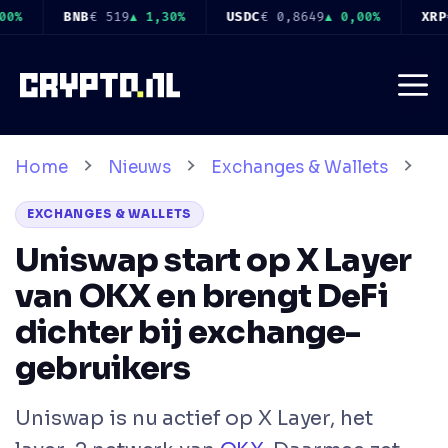
Ga
0,8649
▲ 0,00%
XRP
€ 0,8974
▲ 0,20%
SOL
€ 66,11
▲ 2,
naar
de
Me
inhoud
Home
Nieuws
Exchanges & Wallets
EXCHANGES & WALLETS
Uniswap start op X Layer
van OKX en brengt DeFi
dichter bij exchange-
gebruikers
Uniswap is nu actief op X Layer, het