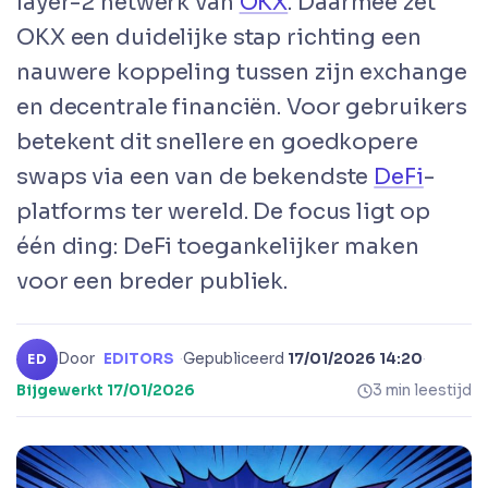
layer-2 netwerk van
OKX
. Daarmee zet
OKX een duidelijke stap richting een
nauwere koppeling tussen zijn exchange
en decentrale financiën. Voor gebruikers
betekent dit snellere en goedkopere
swaps via een van de bekendste
DeFi
-
platforms ter wereld. De focus ligt op
één ding: DeFi toegankelijker maken
voor een breder publiek.
Door
EDITORS
·
Gepubliceerd
17/01/2026 14:20
·
ED
Bijgewerkt
17/01/2026
3 min leestijd