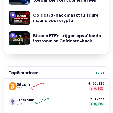
toegankelijker voor iedereen
Coldcard-hack maakt juli dure
maand voor crypto
Bitcoin ETF’s krijgen opvallende
instroom na Coldcard-hack
Top 5 markten
LIVE
€ 56.125
Bitcoin
BTC
▼ 0,30%
€ 1.663
Ethereum
ETH
▲ 0,00%