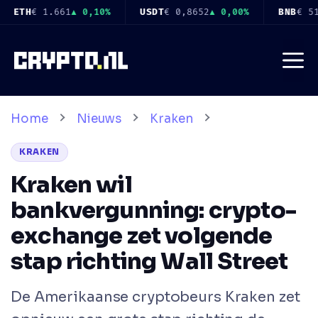
Ga
0,8652
▲ 0,00%
BNB
€ 519
▲ 1,30%
USDC
€ 0,8655
▲ 0,0
naar
de
Me
inhoud
Home
Nieuws
Kraken
KRAKEN
Kraken wil
bankvergunning: crypto-
exchange zet volgende
stap richting Wall Street
De Amerikaanse cryptobeurs Kraken zet