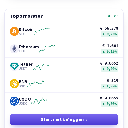
Top 5 markten
LIVE
€ 56.278
Bitcoin
BTC
▲ 0,20%
€ 1.661
Ethereum
ETH
▲ 0,10%
€ 0,8652
Tether
USDT
▲ 0,00%
€ 519
BNB
BNB
▲ 1,30%
€ 0,8655
USDC
USDC
▲ 0,00%
Start met beleggen
→