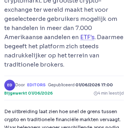
cryptomarkt. De grootste crypto-
exchange ter wereld maakt het voor
geselecteerde gebruikers mogelijk om
te handelen in meer dan 7.000
Amerikaanse aandelen en
ETF’s
. Daarmee
begeeft het platform zich steeds
nadrukkelijker op het terrein van
traditionele brokers.
Door
EDITORS
·
Gepubliceerd
01/06/2026 17:00
·
ED
Bijgewerkt
01/06/2026
4 min leestijd
De uitbreiding laat zien hoe snel de grens tussen
crypto en traditionele financiële markten vervaagt.
Waar beleggers vroeger verschillende apps nodig