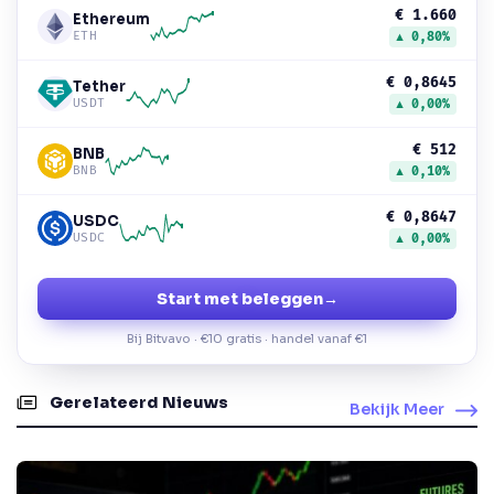
€ 1.660
Ethereum
ETH
▲ 0,80%
€ 0,8645
Tether
USDT
▲ 0,00%
€ 512
BNB
BNB
▲ 0,10%
€ 0,8647
USDC
USDC
▲ 0,00%
Start met beleggen
→
Bij Bitvavo · €10 gratis · handel vanaf €1
Gerelateerd Nieuws
Bekijk Meer