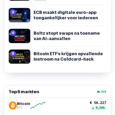
ECB maakt digitale euro-app
toegankelijker voor iedereen
Boltz stopt swaps na toename
van AI-aanvallen
Bitcoin ETF’s krijgen opvallende
instroom na Coldcard-hack
Top 5 markten
LIVE
€ 56.227
Bitcoin
BTC
▲ 0,50%