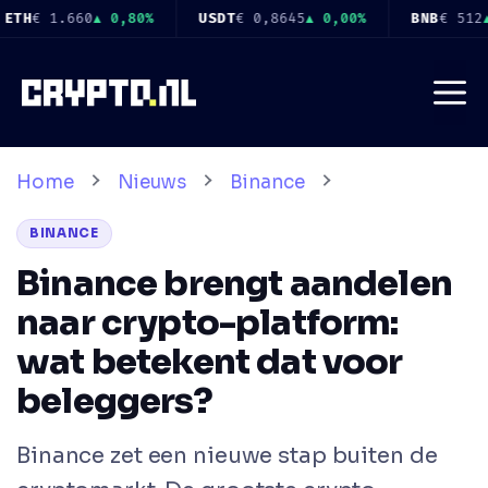
Ga
0,00%
BNB
€ 512
▲ 0,10%
USDC
€ 0,8647
▲ 0,00%
X
naar
de
Me
inhoud
Home
Nieuws
Binance
BINANCE
Binance brengt aandelen
naar crypto-platform:
wat betekent dat voor
beleggers?
Binance zet een nieuwe stap buiten de