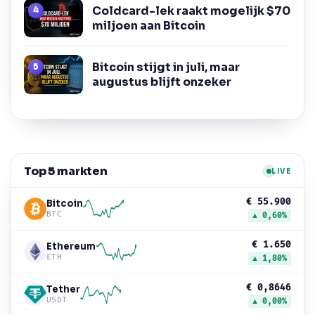
Coldcard-lek raakt mogelijk $70
miljoen aan Bitcoin
Bitcoin stijgt in juli, maar
augustus blijft onzeker
Top 5 markten
LIVE
€ 55.900
Bitcoin
BTC
▲ 0,60%
€ 1.650
Ethereum
ETH
▲ 1,80%
€ 0,8646
Tether
USDT
▲ 0,00%