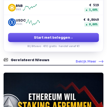
€ 519
BNB
BNB
▲ 1,60%
€ 0,8649
USDC
USDC
▲ 0,00%
Start met beleggen
→
Bij Bitvavo · €10 gratis · handel vanaf €1
Gerelateerd Nieuws
Bekijk Meer