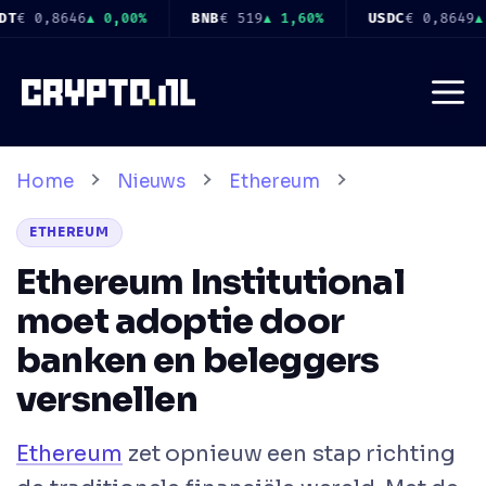
Ga
%
USDC
€ 0,8649
▲ 0,00%
XRP
€ 0,9182
▼ 1,30%
SO
naar
de
Me
inhoud
Home
Nieuws
Ethereum
ETHEREUM
Ethereum Institutional
moet adoptie door
banken en beleggers
versnellen
Ethereum
zet opnieuw een stap richting