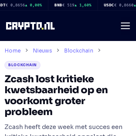
Ga
60%
USDC
€ 0,8660
▲ 0,00%
XRP
€ 0,9063
▼ 1,10%
naar
de
Me
inhoud
Home
Nieuws
Blockchain
BLOCKCHAIN
Zcash lost kritieke
kwetsbaarheid op en
voorkomt groter
probleem
Zcash heeft deze week met succes een