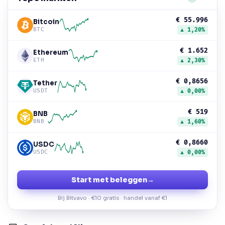
€ 55.996
Bitcoin
BTC
▲ 1,20%
€ 1.652
Ethereum
ETH
▲ 2,30%
€ 0,8656
Tether
USDT
▲ 0,00%
€ 519
BNB
BNB
▲ 1,60%
€ 0,8660
USDC
USDC
▲ 0,00%
Start met beleggen
→
Bij Bitvavo · €10 gratis · handel vanaf €1