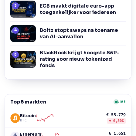
ECB maakt digitale euro-app
toegankelijker voor iedereen
Boltz stopt swaps na toename
van AI-aanvallen
BlackRock krijgt hoogste S&P-
rating voor nieuw tokenized
fonds
Top 5 markten
LIVE
€ 55.779
Bitcoin
BTC
▼ 0,50%
€ 1.651
Ethereum