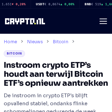
Ga
0%
BNB
€ 519
▲ 1,60%
USDC
€ 0,8678
▲ 0,00%
XRP
€
naar
de
Me
inhoud
Home
Nieuws
Bitcoin
BITCOIN
Instroom crypto ETP’s
houdt aan terwijl Bitcoin
ETF’s opnieuw aantrekken
De instroom in crypto ETP’s blijft
opvallend stabiel, ondanks flinke
schommelingen gedurende de week.