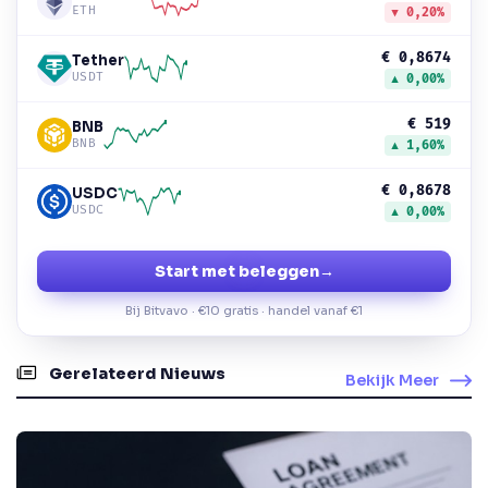
ETH
▼ 0,20%
€ 0,8674
Tether
USDT
▲ 0,00%
€ 519
BNB
BNB
▲ 1,60%
€ 0,8678
USDC
USDC
▲ 0,00%
Start met beleggen
→
Bij Bitvavo · €10 gratis · handel vanaf €1
Gerelateerd Nieuws
Bekijk Meer