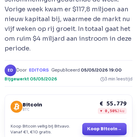
Vorige week kwam er $117,8 miljoen aan
nieuw kapitaal bij, waarmee de markt nu
vijf weken op rij groeit. In totaal gaat het
om ruim $4 miljard aan instroom in deze
periode.
Door
EDITORS
·
Gepubliceerd
05/05/2026 19:00
·
ED
Bijgewerkt
05/05/2026
3 min leestijd
€ 55.779
Bitcoin
BTC
▼ 0,50%
24u
Koop Bitcoin veilig bij Bitvavo.
Koop Bitcoin
→
Vanaf €1, €10 gratis.