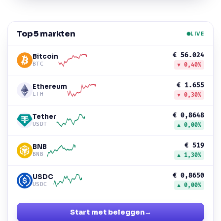
Top 5 markten
LIVE
€ 56.024
Bitcoin
BTC
▼ 0,40%
€ 1.655
Ethereum
ETH
▼ 0,30%
€ 0,8648
Tether
USDT
▲ 0,00%
€ 519
BNB
BNB
▲ 1,30%
€ 0,8650
USDC
USDC
▲ 0,00%
Start met beleggen
→