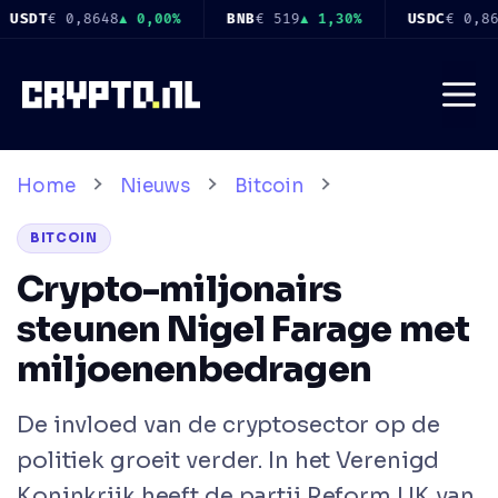
Ga
1,30%
USDC
€ 0,8650
▲ 0,00%
XRP
€ 0,8958
▼ 0,10%
naar
de
Me
inhoud
Home
Nieuws
Bitcoin
BITCOIN
Crypto-miljonairs
steunen Nigel Farage met
miljoenenbedragen
De invloed van de cryptosector op de
politiek groeit verder. In het Verenigd
Koninkrijk heeft de partij Reform UK van