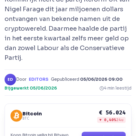
Nigel Farage dit jaar miljoenen dollars
ontvangen van bekende namen uit de
cryptowereld. Daarmee haalde de partij
in het eerste kwartaal zelfs meer geld op
dan zowel Labour als de Conservatieve
Partij.
Door
EDITORS
·
Gepubliceerd
05/06/2026 09:00
·
ED
Bijgewerkt
05/06/2026
4 min leestijd
€ 56.024
Bitcoin
BTC
▼ 0,40%
24u
Koop Bitcoin veilig bij Bitvavo.