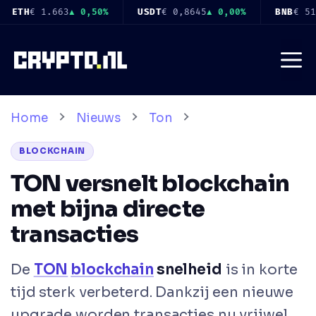
Ga
5
▲ 0,00%
BNB
€ 512
▲ 0,10%
USDC
€ 0,8647
▲ 0,00%
naar
de
Me
inhoud
Home
Nieuws
Ton
BLOCKCHAIN
TON versnelt blockchain
met bijna directe
transacties
De
TON
blockchain
snelheid
is in korte
tijd sterk verbeterd. Dankzij een nieuwe
upgrade worden transacties nu vrijwel