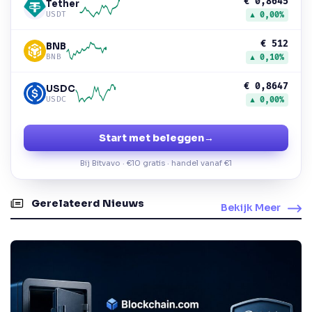
€ 0,8645
Tether
USDT
▲ 0,00%
€ 512
BNB
BNB
▲ 0,10%
€ 0,8647
USDC
USDC
▲ 0,00%
Start met beleggen
→
Bij Bitvavo · €10 gratis · handel vanaf €1
Gerelateerd Nieuws
Bekijk Meer