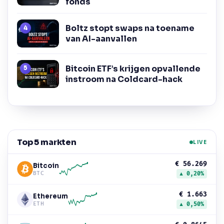
fonds
Boltz stopt swaps na toename
van AI-aanvallen
Bitcoin ETF’s krijgen opvallende
instroom na Coldcard-hack
Top 5 markten
LIVE
€ 56.269
Bitcoin
BTC
▲ 0,20%
€ 1.663
Ethereum
ETH
▲ 0,50%