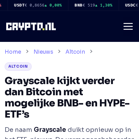
Ga
9
▲ 1,30%
USDC
€ 0,8661
▲ 0,00%
XRP
€ 0,8837
▼ 2,30%
naar
de
Me
inhoud
Home
Nieuws
Altcoin
ALTCOIN
Grayscale kijkt verder
dan Bitcoin met
mogelijke BNB- en HYPE-
ETF’s
De naam
Grayscale
duikt opnieuw op in