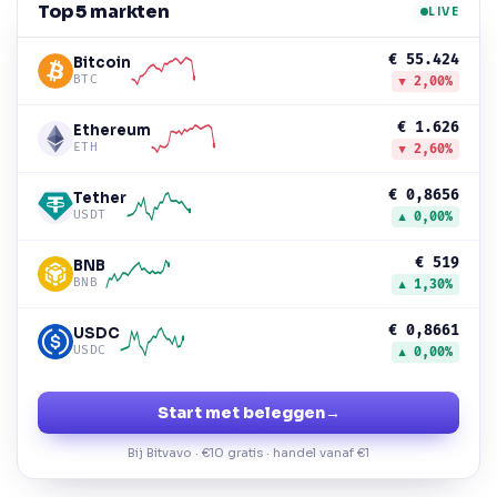
Top 5 markten
LIVE
€ 55.424
Bitcoin
BTC
▼ 2,00%
€ 1.626
Ethereum
ETH
▼ 2,60%
€ 0,8656
Tether
USDT
▲ 0,00%
€ 519
BNB
BNB
▲ 1,30%
€ 0,8661
USDC
USDC
▲ 0,00%
Start met beleggen
→
Bij Bitvavo · €10 gratis · handel vanaf €1