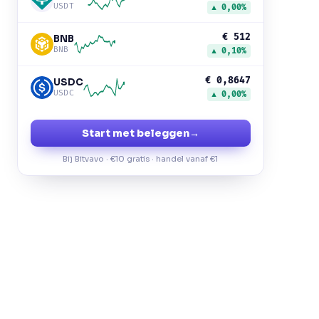
USDT
▲ 0,00%
€ 512
BNB
BNB
▲ 0,10%
€ 0,8647
USDC
USDC
▲ 0,00%
Start met beleggen
→
Bij Bitvavo · €10 gratis · handel vanaf €1