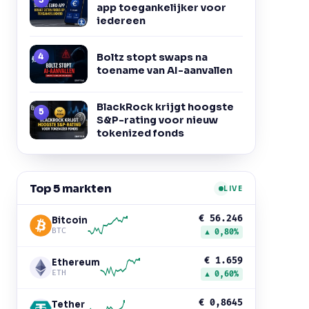
app toegankelijker voor
iedereen
Boltz stopt swaps na
toename van AI-aanvallen
BlackRock krijgt hoogste
S&P-rating voor nieuw
tokenized fonds
Top 5 markten
LIVE
€ 56.246
Bitcoin
BTC
▲ 0,80%
€ 1.659
Ethereum
ETH
▲ 0,60%
€ 0,8645
Tether