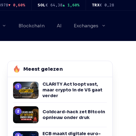
60%
SOL
€ 64,38
▲ 1,60%
TRX
€ 0,2839
▲ 0,58%
FI
Blockchain
AI
Exchanges
Meest gelezen
CLARITY Act loopt vast,
maar crypto in de VS gaat
verder
Coldcard-hack zet Bitcoin
opnieuw onder druk
ECB maakt digitale euro-