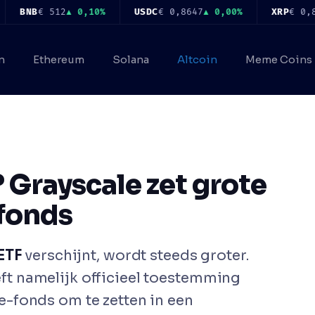
€ 512
▲ 0,10%
USDC
€ 0,8647
▲ 0,00%
XRP
€ 0,8978
▼ 0,
n
Ethereum
Solana
Altcoin
Meme Coins
 Grayscale zet grote
sfonds
ETF
verschijnt, wordt steeds groter.
ft namelijk officieel toestemming
-fonds om te zetten in een