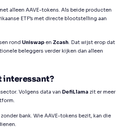
k met alleen AAVE-tokens. Als beide producten
rikaanse ETF’s met directe blootstelling aan
dsen rond
Uniswap
en
Zcash
. Dat wijst erop dat
onele beleggers verder kijken dan alleen
t interessant?
-sector. Volgens data van
DefiLlama
zit er meer
atform.
n zonder bank. Wie AAVE-tokens bezit, kan die
dienen.