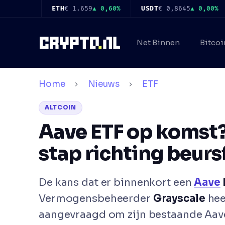
Ga
%
ETH
€ 1.659
▲ 0,60%
USDT
€ 0,8645
▲ 0,00%
BNB
naar
de
Net Binnen
Bitcoi
inhoud
Home
Nieuws
ETF
ALTCOIN
Aave ETF op komst?
stap richting beur
De kans dat er binnenkort een
Aave
Vermogensbeheerder
Grayscale
hee
aangevraagd om zijn bestaande Aave