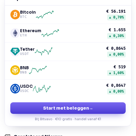
€ 56.191
Bitcoin
BTC
▲ 0,70%
€ 1.655
Ethereum
ETH
▲ 0,30%
€ 0,8645
Tether
USDT
▲ 0,00%
€ 519
BNB
BNB
▲ 1,60%
€ 0,8647
USDC
USDC
▲ 0,00%
Start met beleggen
→
Bij Bitvavo · €10 gratis · handel vanaf €1