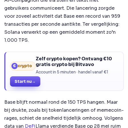
AI-compagnon die via stem en tekst met
gebruikers communiceert. Die lancering zorgde
voor zoveel activiteit dat Base een record van 959
transacties per seconde aantikte. Ter vergelijking:
Solana verwerkt op een gemiddeld moment zo’n
1.000 TPS.
Zelf crypto kopen? Ontvang €10
gratis crypto bij Bitvavo
€
crypto
Account in 5 minuten · handel vanaf €1
Start nu
→
Base blijft normaal rond de 150 TPS hangen. Maar
bij drukte, zoals bij tokenlanceringen of memecoin-
rages, schiet de snelheid tijdelijk omhoog. Volgens
data van
DeFi
Llama verdiende Base op 28 mei ruim