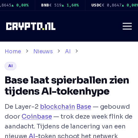
Ga
USDC
€ 0,8647
▲ 0,00%
XRP
€ 0,8867
▼ 1,10%
SOL
€ 6
naar
de
Me
inhoud
Home
Nieuws
AI
AI
Base laat spierballen zien
tijdens AI-tokenhype
De Layer-2
blockchain
Base
— gebouwd
door
Coinbase
— trok deze week flink de
aandacht. Tijdens de lancering van een
nieuwe
AI
-token schoot het netwerk